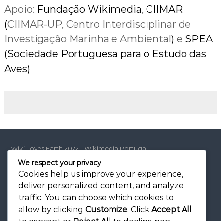
Apoio:
Fundação Wikimedia
,
CIIMAR
(
CIIMAR-UP, Centro Interdisciplinar de
Investigação Marinha e Ambiental
)
e
SPEA
(Sociedade Portuguesa para o Estudo das
Aves)
Wiki Loves Earth 2022 - Wikimedia Portugal
CC-BY-SA 4.0
We respect your privacy
Cookies help us improve your experience,
deliver personalized content, and analyze
traffic. You can choose which cookies to
allow by clicking
Customize
. Click
Accept All
Facebook
Twitter
Instagram
YouTube