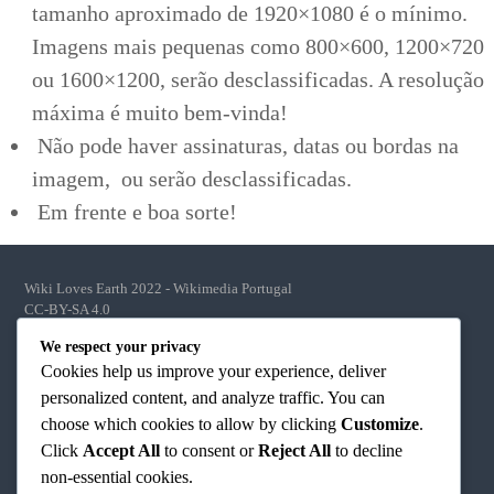
tamanho aproximado de 1920×1080 é o mínimo.
Imagens mais pequenas como 800×600, 1200×720
ou 1600×1200, serão desclassificadas. A resolução
máxima é muito bem-vinda!
Não pode haver assinaturas, datas ou bordas na
imagem, ou serão desclassificadas.
Em frente e boa sorte!
Wiki Loves Earth 2022 - Wikimedia Portugal
CC-BY-SA 4.0
We respect your privacy
Cookies help us improve your experience, deliver
personalized content, and analyze traffic. You can
choose which cookies to allow by clicking
Customize
.
Facebook
Twitter
Instagram
YouTube
Click
Accept All
to consent or
Reject All
to decline
non-essential cookies.